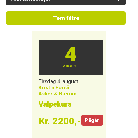
Tøm filtre
4
AUGUST
Tirsdag 4. august
Kristin Forså
Asker & Bærum
Valpekurs
Kr. 2200,-
Pågår