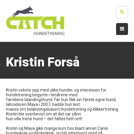
Kristin Forså
Kristin vokste opp med ulike hunder, og interessen for
hundetrening begynte i tenårene med
familiens blandingshund. Før hun fikk sin første egne hund,
labradoren Maya i 2007, hadde hun lest
masse om belønningsbasert hundetrening og klikkertrening.
Kristin ble overbevist om at det var sånn
hun ville trene hund – det føltes helt rett!
Kristin og Maya gikk mange kurs hos blant annet Canis
hundeskole og Klickerklok, og ble etterhvert med på