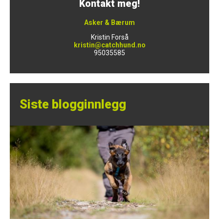
Kontakt meg!
Asker & Bærum
Kristin Forså
kristin@catchhund.no
95035585
Siste blogginnlegg