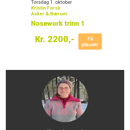
Torsdag 1. oktober
Kristin Forså
Asker & Bærum
Nosework trinn 1
Kr. 2200,-
Få
plasser