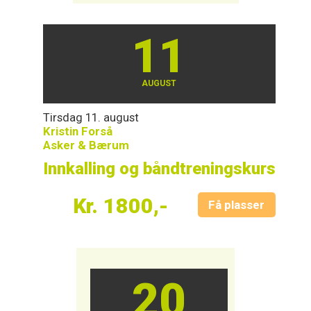
11
AUGUST
Tirsdag 11. august
Kristin Forså
Asker & Bærum
Innkalling og båndtreningskurs
Kr. 1800,-
Få plasser
20