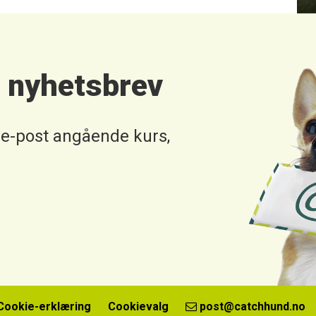
t nyhetsbrev
 e-post angående kurs,
Cookie-erklæring
Cookievalg
post@catchhund.no