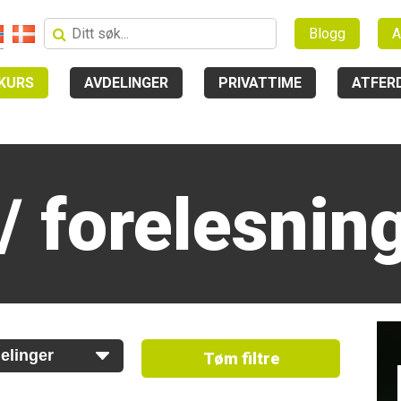
Blogg
A
KURS
AVDELINGER
PRIVATTIME
ATFER
/ forelesnin
Tøm filtre