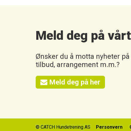
Meld deg på vår
Ønsker du å motta nyheter på
tilbud, arrangement m.m.?
Meld deg på her
© CATCH Hundetrening AS
Personvern