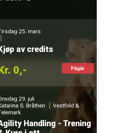
Tirsdag 25. mars
Kjøp av credits
Kr. 0,-
Pågår
Onsdag 29. juli
Katarina S. Bråthen
Vestfold &
Telemark
Agility Handling - Trening
& Kurs i ett