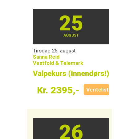
25
AUGUST
Tirsdag 25. august
Sanna Reid
Vestfold & Telemark
Valpekurs (Innendørs!)
Kr. 2395,-
Venteliste
26