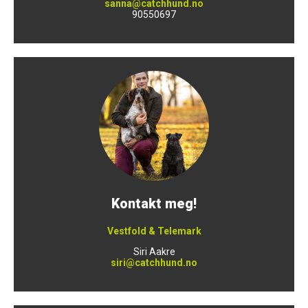
sanna@catchhund.no
90550697
Kontakt meg!
Vestfold & Telemark
Siri Aakre
siri@catchhund.no