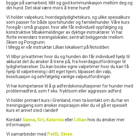
bygge
på samarbeid, tillit og god kommunikasjon mellom deg og
din hund. Det skal være moro å trene hund!
Vi holder valpekurs, hverdagslydighetskurs, og ulike spesialkurs
som passer for både sportshunder og familiehunder. Våre kurs
foregår i små grupper, hvor alle får individuell oppfølging og
konstruktive tilbakemeldinger av dyktige instruktører. Vi har
flotte innendørs treningslokaler, sentralt beliggende mellom
Skien og Porsgrunn.
I tillegg er vår instruktør Lillian lokalisert på Notodden.
Vi tilbyr privattimer hvor du og hunden din får individuell hjelp til
akkurat det du ønsker å trene på, fra hverdagsutfordringer til
lydighetsøvelser. Du kan booke egne valpetimer hvor du kan få
hjelp til valpetrening i ditt eget hjem; tilpasset din valp,
livssituasjon og selvfølgelig vanlige valpeutfordringer.
Vi har kompetanse til å gi adferdskonsultasjoner for hunder med
problemadferd, som f.eks. fryktsom eller aggressiv adferd.
Vi holder primært kurs i Grenland, men ta kontakt om du har en
treningsgjeng som ønsker inspirasjon eller du vil gå et spesielt
kurs et annet sted i landet!
Kontakt
Sanna
,
Siri
,
Katarina
eller
Lillian
hvis du ønsker mer
informasjon.
Vi samarbeider med
PetXL Skien
.