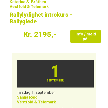
Katarina S. Bråthen
Vestfold & Telemark
Rallylydighet introkurs -
Rallyglede
Kr. 2195,-
Info / meld
på.
1
SEPTEMBER
Tirsdag 1. september
Sanna Reid
Vestfold & Telemark