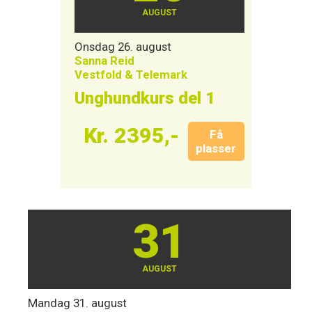
AUGUST
Onsdag 26. august
Sanna Reid
Vestfold & Telemark
Unghundkurs del 1
Kr. 2395,-
Få
plasser
31
AUGUST
Mandag 31. august