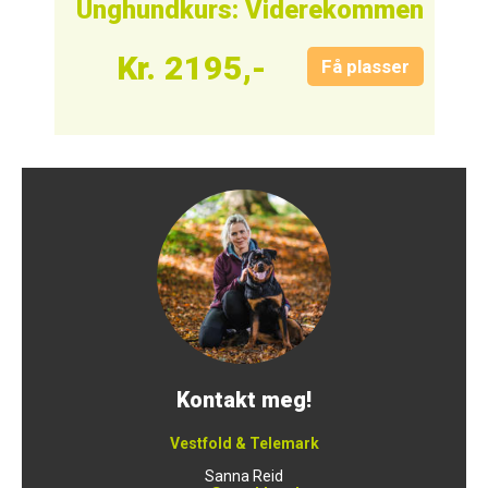
Unghundkurs: Viderekommen
Kr. 2195,-
Få plasser
Kontakt meg!
Vestfold & Telemark
Sanna Reid