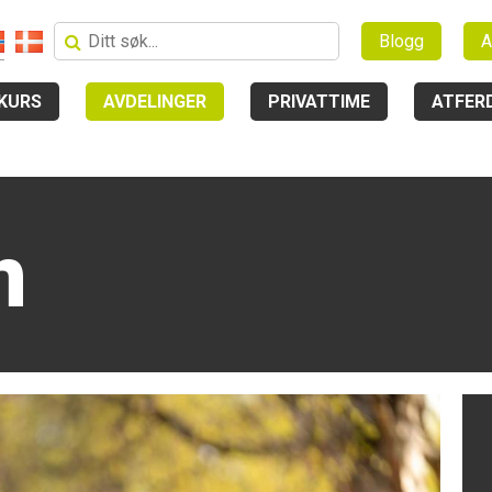
Blogg
A
KURS
AVDELINGER
PRIVATTIME
ATFER
n