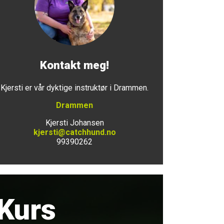
Kontakt meg!
Kjersti er vår dyktige instruktør i Drammen.
Drammen
Kjersti Johansen
kjersti@catchhund.no
99390262
Kurs