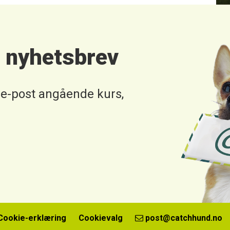
t nyhetsbrev
 e-post angående kurs,
Cookie-erklæring
Cookievalg
post@catchhund.no