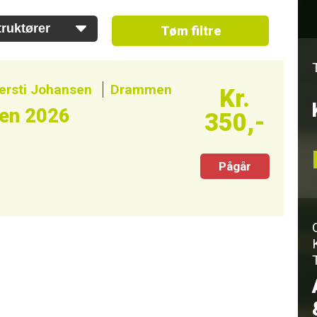
Tøm filtre
ersti Johansen
Drammen
Kr.
ten 2026
350,-
Pågår