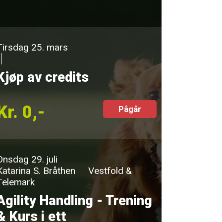
Tirsdag 25. mars
Kjøp av credits
Kr. 0,-
Pågår
Onsdag 29. juli
Katarina S. Bråthen
Vestfold &
Telemark
Agility Handling - Trening
& Kurs i ett