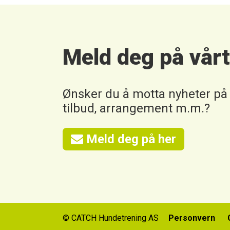
Meld deg på vår
Ønsker du å motta nyheter på
tilbud, arrangement m.m.?
Meld deg på her
© CATCH Hundetrening AS
Personvern