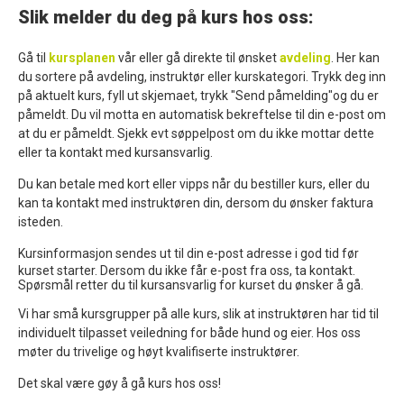
Slik melder du deg på kurs hos oss:
Gå til
kursplanen
vår eller gå direkte til ønsket
avdeling
. Her kan
du sortere på avdeling, instruktør eller kurskategori. Trykk deg inn
på aktuelt kurs, fyll ut skjemaet, trykk "Send påmelding"og du er
påmeldt. Du vil motta en automatisk bekreftelse til din e-post om
at du er påmeldt. Sjekk evt søppelpost om du ikke mottar dette
eller ta kontakt med kursansvarlig.
Du kan betale med kort eller vipps når du bestiller kurs, eller du
kan ta kontakt med instruktøren din, dersom du ønsker faktura
isteden.
K
ursinformasjon sendes ut til din e-post adresse i god tid før
kurset starter. Dersom du ikke får e-post fra oss, ta kontakt.
Spørsmål retter du til kursansvarlig for kurset du ønsker å gå.
Vi har små kursgrupper på alle kurs, slik at
instruktøren har tid til
individuelt tilpasset veiledning
for både hund og eier. Hos oss
møter du
trivelige og høyt kvalifiserte instruktører.
Det skal
være gøy å gå kurs hos oss!